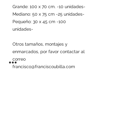
Grande: 100 x 70 cm. -10 unidades-
Mediano: 50 x 75 cm -25 unidades-
Pequeño: 30 x 45 cm -100
unidades-
Otros tamaños, montajes y
enmarcados, por favor contactar al
correo
francisco@franciscoubilla.com
INFORMACIÓN DE
PRODUCTO
La obra se realizará en una
INFORMACIÓN DEL ENVÍO
impresión de la más alta calidad en
papel Fine Art Hahnemühle Photo
Se realizan envíos a toda España,
Rag 308gm, 100 % de algodón, lo
POLÍTICA DE DEVOLUCIÓN Y
con excepción de Islas Canarias,
que entregará un resultado con un
REEMBOLSO
Ceuta y Melilla, debido a
extraordinario nivel de nitidez y