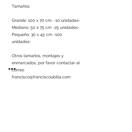
Tamaños:
Grande: 100 x 70 cm. -10 unidades-
Mediano: 50 x 75 cm -25 unidades-
Pequeño: 30 x 45 cm -100
unidades-
Otros tamaños, montajes y
enmarcados, por favor contactar al
correo
francisco@franciscoubilla.com
INFORMACIÓN DE
PRODUCTO
La obra se realizará en una
INFORMACIÓN DEL ENVÍO
impresión de la más alta calidad en
papel Fine Art Hahnemühle Photo
Se realizan envíos a toda España,
Rag 308gm, 100 % de algodón, lo